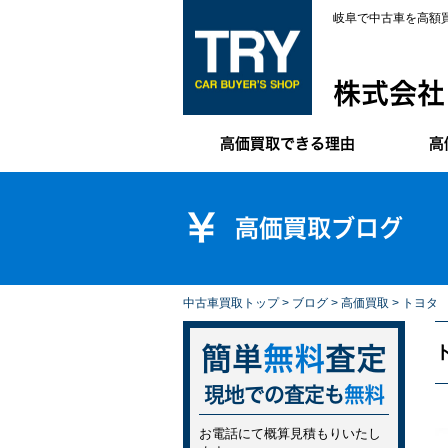
岐阜で中古車を高額
株式会社
高価買取できる理由
高
高価買取ブログ
中古車買取トップ
>
ブログ
>
高価買取
> トヨタ
簡単
無料
査定
現地での査定も
無料
お電話にて概算見積もりいたし